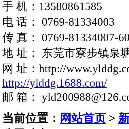
手 机：13580861585
电 话： 0769-81334003
传 真： 0769-81334007-6
地 址： 东莞市寮步镇泉
网 址：http://www.ylddg.
http://ylddg.1688.com/
邮 箱： yld200988@126.c
当前位置：
网站首页
>