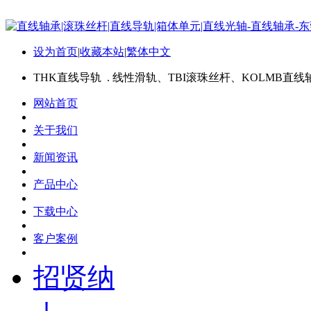
设为首页
|
收藏本站
|
繁体中文
THK直线导轨 . 线性滑轨、TBI滚珠丝杆、KOLMB直
网站首页
关于我们
新闻资讯
产品中心
下载中心
客户案例
招贤纳