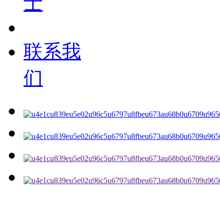
士
联系我
们