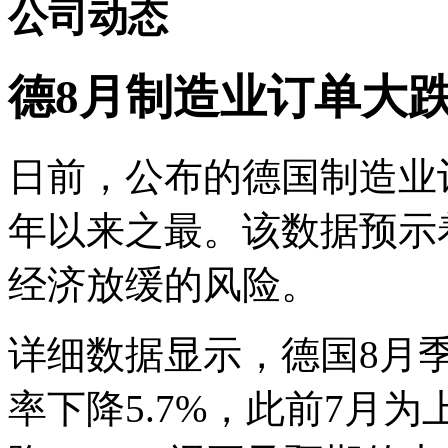
公司动态
德8月制造业订单大跌
日前，公布的德国制造业订单
年以来之最。该数据预示
经济放缓的风险。
详细数据显示，德国8月
率下降5.7%，此前7月为